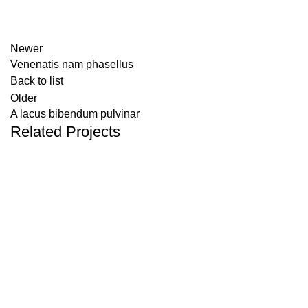
Newer
Venenatis nam phasellus
Back to list
Older
A lacus bibendum pulvinar
Related Projects
Kitchen
Suspendisse quam at vestibulum