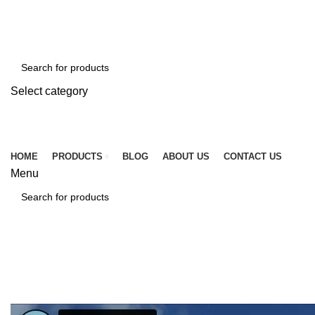
☎ +86 15920509783
✉ info@tcssteel.com
Select category
SEARCH
HOME
PRODUCTS
BLOG
ABOUT US
CONTACT US
Menu
SEARCH
Portfolio
HOME
PORTFOLIO
LEO UTEU ULLAMCORPER